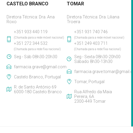
CASTELO BRANCO
TOMAR
Diretora Técnica: Dra. Ana
Diretora Técnica: Dra. Liliana
Roxo
Troeira
+351 933 440 119
+351 931 740 746
(Chamada para a rede móvel nacional)
(Chamada para a rede móvel nacional)
+351 272 344 532
+351 249 403 711
(Chamada para a rede fixa nacional)
(Chamada para a rede fixa nacional)
Seg - Sáb 08h30-20h30
Seg - Sexta 08h30-20h00
Sábado 8h30-13h30
farmacia.grave@gmail.com
farmacia.grave.tomar@gmail.
Castelo Branco, Portugal
Tomar, Portugal
R. de Santo António 69
6000-180 Castelo Branco
Rua Alfredo da Maia
Pereira, 6A
2300-449 Tomar