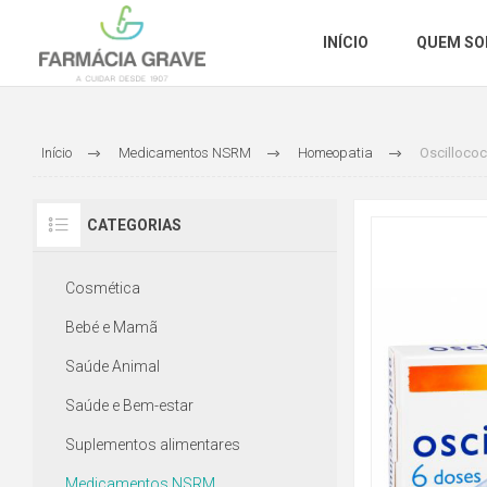
INÍCIO
QUEM S
Início
Medicamentos NSRM
Homeopatia
Oscillococ
CATEGORIAS
Cosmética
Bebé e Mamã
Saúde Animal
Saúde e Bem-estar
Suplementos alimentares
Medicamentos NSRM