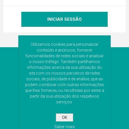
Utilizamos cookies para personalizar
conteúdo e anúncios, fornecer
funcionalidades de redes sociais e analisar
NEWSLETTER
o nosso tráfego. Também partilhamos
informações acerca da sua utilização do
Subscreva a nossa newsletter para receber as
site com os nossos parceiros de redes
últimas novidades. Iremos guardar o seu email
sociais, de publicidade e de análise, que as
para o envio da newsletter.
podem combinar com outras informações
que lhes forneceu ou recolhidas por estes a
partir da sua utilização dos respetivos
serviços.
SUBSCREVA
OK
Saber mais