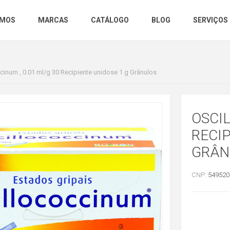
OMOS
MARCAS
CATÁLOGO
BLOG
SERVIÇOS
cinum , 0.01 ml/g 30 Recipiente unidose 1 g Grânulos
OSCIL
RECIP
GRÂN
CNP:
549520