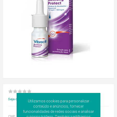
Seja o primeiro a avaliar este produto
Utilizamos cookies para personalizar
conteúdo e anúncios, fornecer
funcionalidades de redes sociais e analisar
CNP:
5752811
o nosso tráfego. Também partilhamos