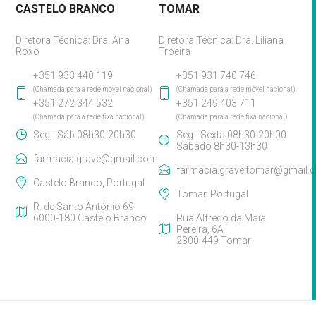
CASTELO BRANCO
TOMAR
Diretora Técnica: Dra. Ana
Diretora Técnica: Dra. Liliana
Roxo
Troeira
+351 933 440 119
+351 931 740 746
(Chamada para a rede móvel nacional)
(Chamada para a rede móvel nacional)
+351 272 344 532
+351 249 403 711
(Chamada para a rede fixa nacional)
(Chamada para a rede fixa nacional)
Seg - Sáb 08h30-20h30
Seg - Sexta 08h30-20h00
Sábado 8h30-13h30
farmacia.grave@gmail.com
farmacia.grave.tomar@gmail.
Castelo Branco, Portugal
Tomar, Portugal
R. de Santo António 69
6000-180 Castelo Branco
Rua Alfredo da Maia
Pereira, 6A
2300-449 Tomar