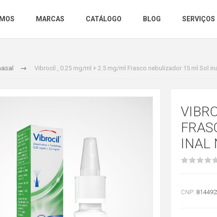
OMOS
MARCAS
CATÁLOGO
BLOG
SERVIÇOS
nasal
Vibrocil , 0.25 mg/ml + 2.5 mg/ml Frasco nebulizador 15 ml Sol in
VIBRO
FRAS
INAL
CNP:
814492