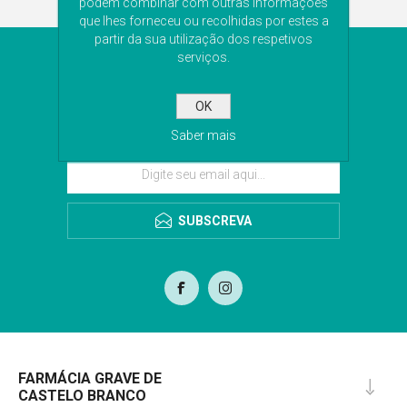
podem combinar com outras informações
que lhes forneceu ou recolhidas por estes a
partir da sua utilização dos respetivos
serviços.
NEWSLETTER
Subscreva a nossa newsletter para receber as
OK
últimas novidades. Iremos guardar o seu email
para o envio da newsletter.
Saber mais
SUBSCREVA
FARMÁCIA GRAVE DE
CASTELO BRANCO