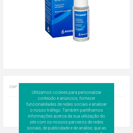
CNP:
8649129
Utilizamos cookies para personalizar
conteúdo e anúncios, fornecer
funcionalidades de redes sociais e analisar
o nosso tráfego. Também partilhamos
informações acerca da sua utilização do
site com os nossos parceiros de redes
sociais, de publicidade e de análise, que as