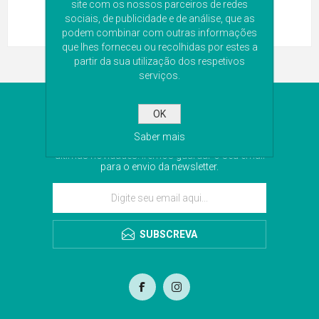
site com os nossos parceiros de redes
sociais, de publicidade e de análise, que as
podem combinar com outras informações
que lhes forneceu ou recolhidas por estes a
partir da sua utilização dos respetivos
serviços.
NEWSLETTER
OK
Saber mais
Subscreva a nossa newsletter para receber as
últimas novidades. Iremos guardar o seu email
para o envio da newsletter.
SUBSCREVA