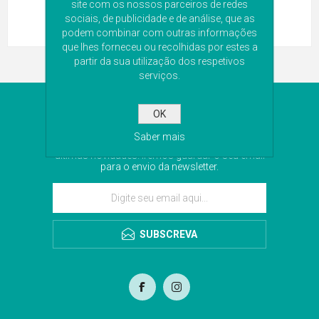
site com os nossos parceiros de redes
sociais, de publicidade e de análise, que as
podem combinar com outras informações
que lhes forneceu ou recolhidas por estes a
partir da sua utilização dos respetivos
serviços.
NEWSLETTER
OK
Saber mais
Subscreva a nossa newsletter para receber as
últimas novidades. Iremos guardar o seu email
para o envio da newsletter.
SUBSCREVA