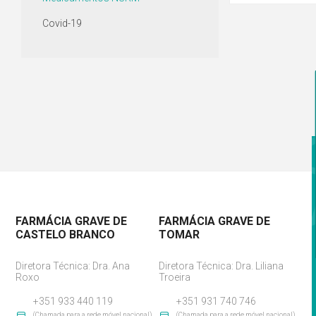
Covid-19
FARMÁCIA GRAVE DE
FARMÁCIA GRAVE DE
CASTELO BRANCO
TOMAR
Diretora Técnica: Dra. Ana
Diretora Técnica: Dra. Liliana
Roxo
Troeira
+351 933 440 119
+351 931 740 746
(Chamada para a rede móvel nacional)
(Chamada para a rede móvel nacional)