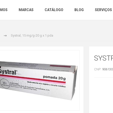
OMOS
MARCAS
CATÁLOGO
BLOG
SERVIÇOS
Systral, 15 mg/g-20 g x 1 pda
SYSTR
CNP:
906130