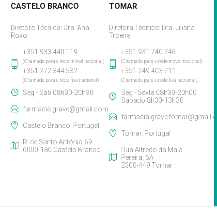
CASTELO BRANCO
TOMAR
Diretora Técnica: Dra. Ana
Diretora Técnica: Dra. Liliana
Roxo
Troeira
+351 933 440 119
+351 931 740 746
(Chamada para a rede móvel nacional)
(Chamada para a rede móvel nacional)
+351 272 344 532
+351 249 403 711
(Chamada para a rede fixa nacional)
(Chamada para a rede fixa nacional)
Seg - Sáb 08h30-20h30
Seg - Sexta 08h30-20h00
Sábado 8h30-13h30
farmacia.grave@gmail.com
farmacia.grave.tomar@gmail.
Castelo Branco, Portugal
Tomar, Portugal
R. de Santo António 69
6000-180 Castelo Branco
Rua Alfredo da Maia
Pereira, 6A
2300-449 Tomar