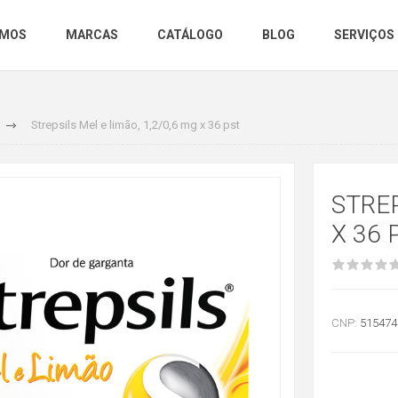
OMOS
MARCAS
CATÁLOGO
BLOG
SERVIÇOS
Strepsils Mel e limão, 1,2/0,6 mg x 36 pst
STREP
X 36 
CNP:
515474