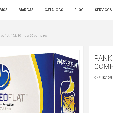
OMOS
MARCAS
CATÁLOGO
BLOG
SERVIÇOS
reoflat, 172/80 mg x 60 comp rev
PANKR
COMP
CNP:
821693