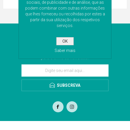
sociais, de publicidade e de análise, que as
podem combinar com outras informações
que lhes forneceu ou recolhidas por estes a
partir da sua utilização dos respetivos
serviços.
NEWSLETTER
OK
Subscreva a nossa newsletter para receber as
Saber mais
últimas novidades. Iremos guardar o seu email
para o envio da newsletter.
SUBSCREVA