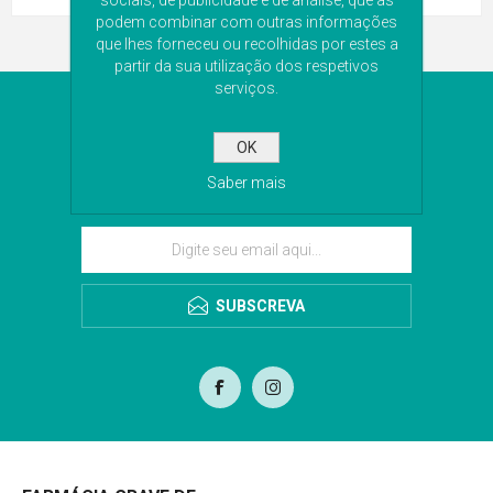
sociais, de publicidade e de análise, que as
podem combinar com outras informações
que lhes forneceu ou recolhidas por estes a
partir da sua utilização dos respetivos
serviços.
NEWSLETTER
OK
Subscreva a nossa newsletter para receber as
Saber mais
últimas novidades. Iremos guardar o seu email
para o envio da newsletter.
SUBSCREVA