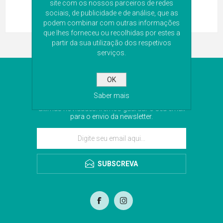
site com os nossos parceiros de redes
sociais, de publicidade e de análise, que as
podem combinar com outras informações
que lhes forneceu ou recolhidas por estes a
partir da sua utilização dos respetivos
serviços.
NEWSLETTER
OK
Saber mais
Subscreva a nossa newsletter para receber as
últimas novidades. Iremos guardar o seu email
para o envio da newsletter.
SUBSCREVA