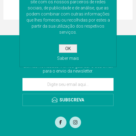
site com os nossos parceiros de redes
sociais, de publicidade e de análise, que as
podem combinar com outras informações
que lhes forneceu ou recolhidas por estes a
partir da sua utilização dos respetivos
serviços.
NEWSLETTER
OK
Saber mais
Subscreva a nossa newsletter para receber as
últimas novidades. Iremos guardar o seu email
para o envio da newsletter.
SUBSCREVA