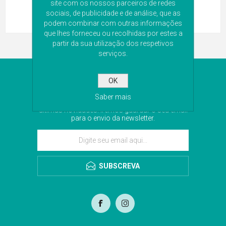
site com os nossos parceiros de redes
sociais, de publicidade e de análise, que as
podem combinar com outras informações
que lhes forneceu ou recolhidas por estes a
partir da sua utilização dos respetivos
serviços.
NEWSLETTER
OK
Saber mais
Subscreva a nossa newsletter para receber as
últimas novidades. Iremos guardar o seu email
para o envio da newsletter.
SUBSCREVA