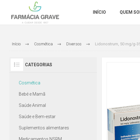
INÍCIO
QUEM S
Início
Cosmética
Diversos
Lidonostrum, 50 mg/g-35
CATEGORIAS
Cosmética
Bebé e Mamã
Saúde Animal
Saúde e Bem-estar
Suplementos alimentares
Medicamentos NSRM