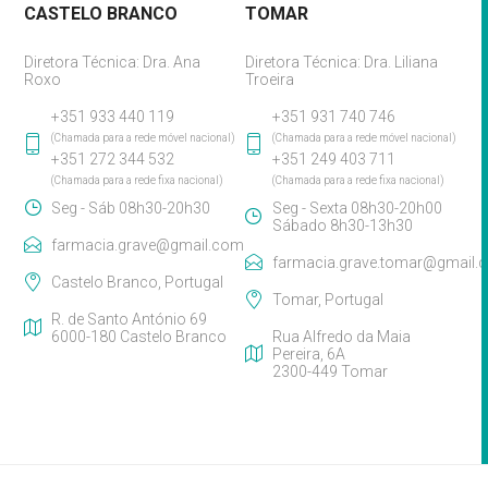
CASTELO BRANCO
TOMAR
Diretora Técnica: Dra. Ana
Diretora Técnica: Dra. Liliana
Roxo
Troeira
+351 933 440 119
+351 931 740 746
(Chamada para a rede móvel nacional)
(Chamada para a rede móvel nacional)
+351 272 344 532
+351 249 403 711
(Chamada para a rede fixa nacional)
(Chamada para a rede fixa nacional)
Seg - Sáb 08h30-20h30
Seg - Sexta 08h30-20h00
Sábado 8h30-13h30
farmacia.grave@gmail.com
farmacia.grave.tomar@gmail.
Castelo Branco, Portugal
Tomar, Portugal
R. de Santo António 69
6000-180 Castelo Branco
Rua Alfredo da Maia
Pereira, 6A
2300-449 Tomar