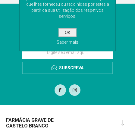
que lhes forneceu ou recolhidas por estes a
partir da sua utilização dos respetivos
NEWSLETTER
serviços.
Subscreva a nossa newsletter para receber as
OK
últimas novidades. Iremos guardar o seu email
para o envio da newsletter.
Saber mais
SUBSCREVA
FARMÁCIA GRAVE DE
CASTELO BRANCO