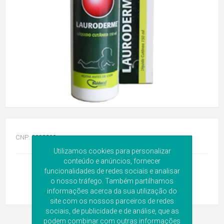
CNP:
9908202
Utilizamos cookies para personalizar
conteúdo e anúncios, fornecer
funcionalidades de redes sociais e analisar
o nosso tráfego. Também partilhamos
informações acerca da sua utilização do
site com os nossos parceiros de redes
sociais, de publicidade e de análise, que as
podem combinar com outras informações