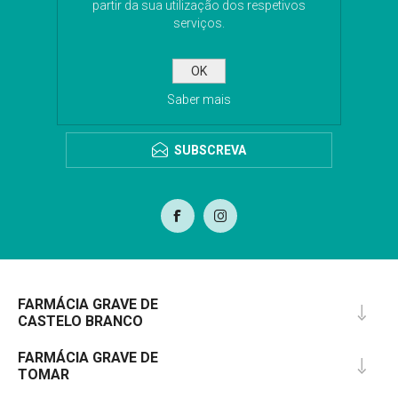
partir da sua utilização dos respetivos
serviços.
Subscreva a nossa newsletter para receber as
últimas novidades. Iremos guardar o seu email
para o envio da newsletter.
OK
Saber mais
SUBSCREVA
FARMÁCIA GRAVE DE
CASTELO BRANCO
FARMÁCIA GRAVE DE
TOMAR