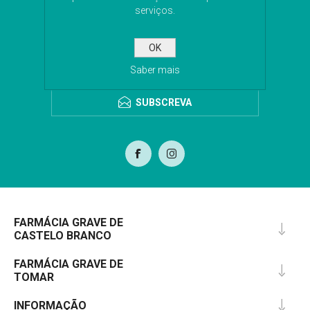
serviços.
Subscreva a nossa newsletter para receber as
últimas novidades. Iremos guardar o seu email
para o envio da newsletter.
OK
Saber mais
SUBSCREVA
FARMÁCIA GRAVE DE
CASTELO BRANCO
FARMÁCIA GRAVE DE
TOMAR
INFORMAÇÃO