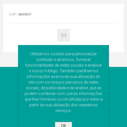
CNP:
4849691
Utilizamos cookies para personalizar
conteúdo e anúncios, fornecer
funcionalidades de redes sociais e analisar
o nosso tráfego. Também partilhamos
NEWSLETTER
informações acerca da sua utilização do
site com os nossos parceiros de redes
sociais, de publicidade e de análise, que as
Subscreva a nossa newsletter para receber as
podem combinar com outras informações
últimas novidades. Iremos guardar o seu email
que lhes forneceu ou recolhidas por estes a
para o envio da newsletter.
partir da sua utilização dos respetivos
serviços.
OK