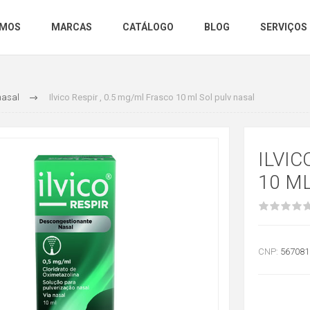
OMOS
MARCAS
CATÁLOGO
BLOG
SERVIÇOS
nasal
Ilvico Respir , 0.5 mg/ml Frasco 10 ml Sol pulv nasal
ILVIC
10 M
CNP:
567081