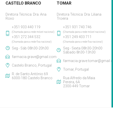
CASTELO BRANCO
TOMAR
Diretora Técnica: Dra. Ana
Diretora Técnica: Dra. Liliana
Roxo
Troeira
+351 933 440 119
+351 931 740 746
(Chamada para a rede móvel nacional)
(Chamada para a rede móvel nacional)
+351 272 344 532
+351 249 403 711
(Chamada para a rede fixa nacional)
(Chamada para a rede fixa nacional)
Seg - Sáb 08h30-20h30
Seg - Sexta 08h30-20h00
Sábado 8h30-13h30
farmacia.grave@gmail.com
farmacia.grave.tomar@gmail.
Castelo Branco, Portugal
Tomar, Portugal
R. de Santo António 69
6000-180 Castelo Branco
Rua Alfredo da Maia
Pereira, 6A
2300-449 Tomar