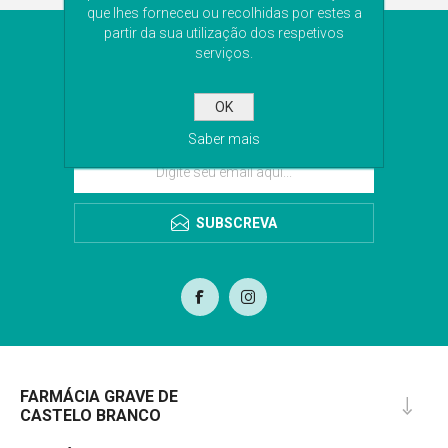
que lhes forneceu ou recolhidas por estes a
partir da sua utilização dos respetivos
NEWSLETTER
serviços.
Subscreva a nossa newsletter para receber as
OK
últimas novidades. Iremos guardar o seu email
para o envio da newsletter.
Saber mais
SUBSCREVA
FARMÁCIA GRAVE DE
CASTELO BRANCO