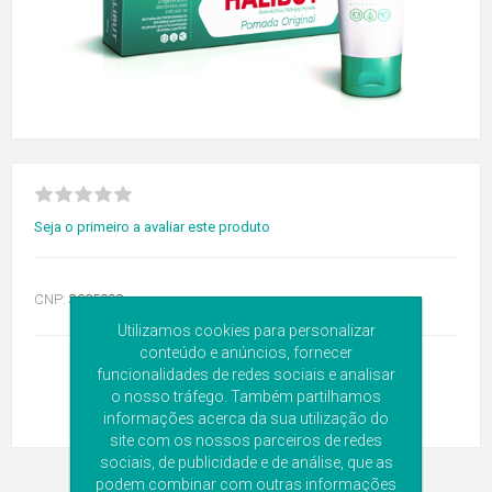
Seja o primeiro a avaliar este produto
CNP:
3925898
Utilizamos cookies para personalizar
conteúdo e anúncios, fornecer
funcionalidades de redes sociais e analisar
o nosso tráfego. Também partilhamos
informações acerca da sua utilização do
site com os nossos parceiros de redes
sociais, de publicidade e de análise, que as
podem combinar com outras informações