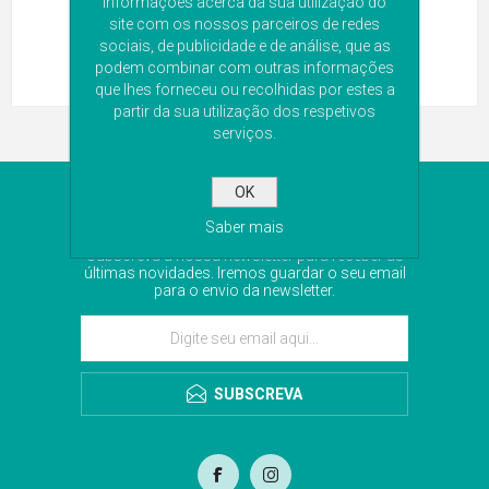
informações acerca da sua utilização do
site com os nossos parceiros de redes
sociais, de publicidade e de análise, que as
podem combinar com outras informações
que lhes forneceu ou recolhidas por estes a
partir da sua utilização dos respetivos
serviços.
OK
NEWSLETTER
Saber mais
Subscreva a nossa newsletter para receber as
últimas novidades. Iremos guardar o seu email
para o envio da newsletter.
SUBSCREVA