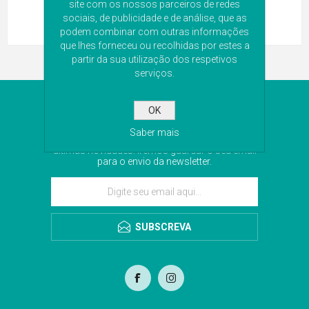
site com os nossos parceiros de redes
sociais, de publicidade e de análise, que as
podem combinar com outras informações
que lhes forneceu ou recolhidas por estes a
partir da sua utilização dos respetivos
serviços.
NEWSLETTER
OK
Saber mais
Subscreva a nossa newsletter para receber as
últimas novidades. Iremos guardar o seu email
para o envio da newsletter.
SUBSCREVA