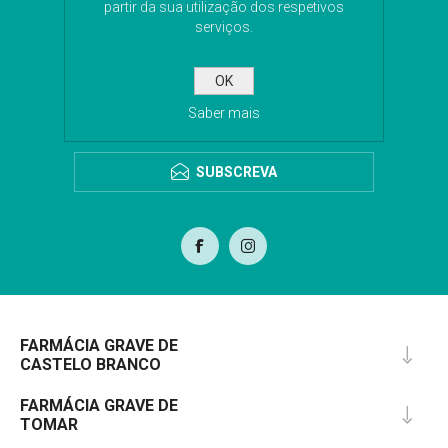
NEWSLETTER
partir da sua utilização dos respetivos
serviços.
Subscreva a nossa newsletter para receber as
últimas novidades. Iremos guardar o seu email
para o envio da newsletter.
OK
Saber mais
SUBSCREVA
FARMÁCIA GRAVE DE
CASTELO BRANCO
FARMÁCIA GRAVE DE
TOMAR