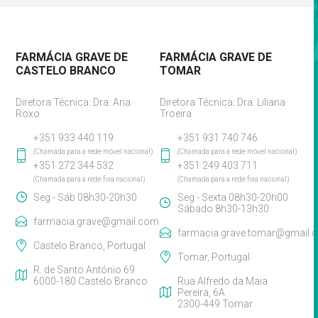
FARMÁCIA GRAVE DE
FARMÁCIA GRAVE DE
CASTELO BRANCO
TOMAR
Diretora Técnica: Dra. Ana
Diretora Técnica: Dra. Liliana
Roxo
Troeira
+351 933 440 119
+351 931 740 746
(Chamada para a rede móvel nacional)
(Chamada para a rede móvel nacional)
+351 272 344 532
+351 249 403 711
(Chamada para a rede fixa nacional)
(Chamada para a rede fixa nacional)
Seg - Sáb 08h30-20h30
Seg - Sexta 08h30-20h00
Sábado 8h30-13h30
farmacia.grave@gmail.com
farmacia.grave.tomar@gmail.
Castelo Branco, Portugal
Tomar, Portugal
R. de Santo António 69
6000-180 Castelo Branco
Rua Alfredo da Maia
Pereira, 6A
2300-449 Tomar