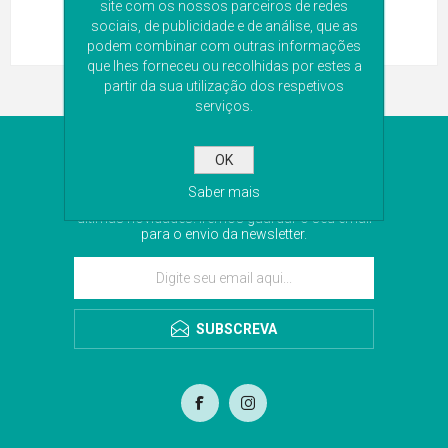
site com os nossos parceiros de redes
sociais, de publicidade e de análise, que as
podem combinar com outras informações
que lhes forneceu ou recolhidas por estes a
partir da sua utilização dos respetivos
serviços.
NEWSLETTER
OK
Saber mais
Subscreva a nossa newsletter para receber as
últimas novidades. Iremos guardar o seu email
para o envio da newsletter.
SUBSCREVA