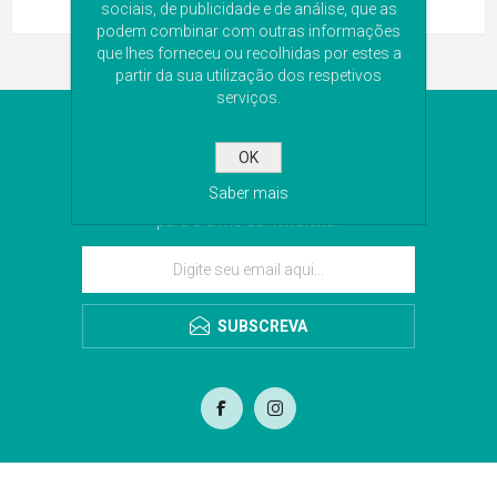
sociais, de publicidade e de análise, que as
podem combinar com outras informações
que lhes forneceu ou recolhidas por estes a
partir da sua utilização dos respetivos
serviços.
NEWSLETTER
OK
Subscreva a nossa newsletter para receber as
Saber mais
últimas novidades. Iremos guardar o seu email
para o envio da newsletter.
SUBSCREVA