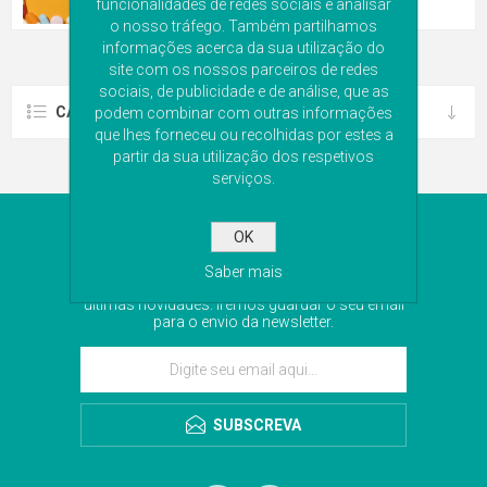
funcionalidades de redes sociais e analisar
o nosso tráfego. Também partilhamos
informações acerca da sua utilização do
site com os nossos parceiros de redes
sociais, de publicidade e de análise, que as
CATEGORIAS
podem combinar com outras informações
que lhes forneceu ou recolhidas por estes a
partir da sua utilização dos respetivos
serviços.
NEWSLETTER
OK
Saber mais
Subscreva a nossa newsletter para receber as
últimas novidades. Iremos guardar o seu email
para o envio da newsletter.
SUBSCREVA