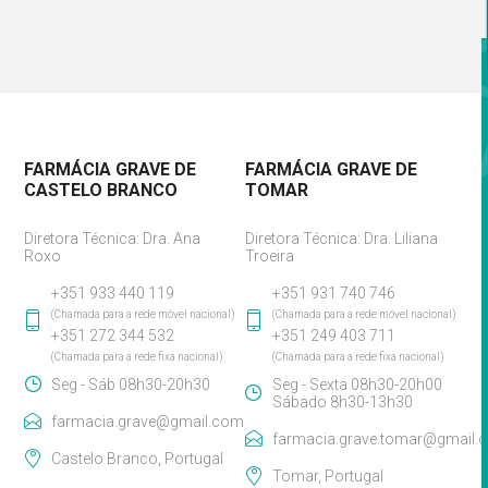
FARMÁCIA GRAVE DE
FARMÁCIA GRAVE DE
CASTELO BRANCO
TOMAR
Diretora Técnica: Dra. Ana
Diretora Técnica: Dra. Liliana
Roxo
Troeira
+351 933 440 119
+351 931 740 746
(Chamada para a rede móvel nacional)
(Chamada para a rede móvel nacional)
+351 272 344 532
+351 249 403 711
(Chamada para a rede fixa nacional)
(Chamada para a rede fixa nacional)
Seg - Sáb 08h30-20h30
Seg - Sexta 08h30-20h00
Sábado 8h30-13h30
farmacia.grave@gmail.com
farmacia.grave.tomar@gmail.
Castelo Branco, Portugal
Tomar, Portugal