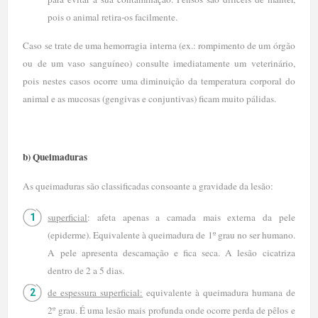
pois o animal retira-os facilmente.
Caso se trate de uma hemorragia interna (ex.: rompimento de um órgão
ou de um vaso sanguíneo) consulte imediatamente um veterinário,
pois nestes casos ocorre uma diminuição da temperatura corporal do
animal e as mucosas (gengivas e conjuntivas) ficam muito pálidas.
b) Queimaduras
As queimaduras são classificadas consoante a gravidade da lesão:
superficial
: afeta apenas a camada mais externa da pele
(epiderme). Equivalente à queimadura de 1º grau no ser humano.
A pele apresenta descamação e fica seca. A lesão cicatriza
dentro de 2 a 5 dias.
de espessura superficial:
equivalente à queimadura humana de
2º grau. É uma lesão mais profunda onde ocorre perda de pêlos e