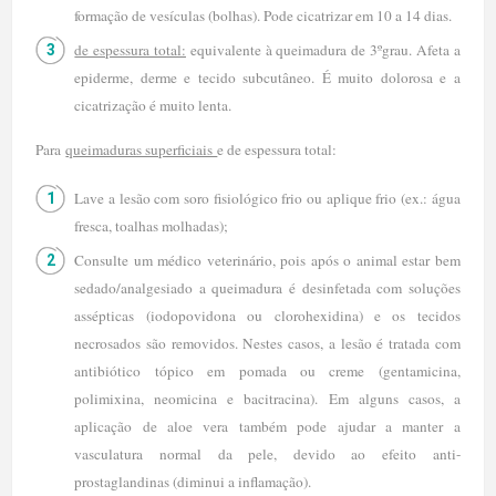
formação de vesículas (bolhas). Pode cicatrizar em 10 a 14 dias.
de espessura total:
equivalente à queimadura de 3ºgrau. Afeta a
epiderme, derme e tecido subcutâneo. É muito dolorosa e a
cicatrização é muito lenta.
Para
queimaduras superficiais
e de espessura total:
Lave a lesão com soro fisiológico frio ou aplique frio (ex.: água
fresca, toalhas molhadas);
Consulte um médico veterinário, pois após o animal estar bem
sedado/analgesiado a queimadura é desinfetada com soluções
assépticas (iodopovidona ou clorohexidina) e os tecidos
necrosados são removidos. Nestes casos, a lesão é tratada com
antibiótico tópico em pomada ou creme (gentamicina,
polimixina, neomicina e bacitracina). Em alguns casos, a
aplicação de aloe vera também pode ajudar a manter a
vasculatura normal da pele, devido ao efeito anti-
prostaglandinas (diminui a inflamação).