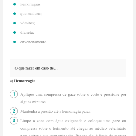
hemorragias;
queimaduras;
vómitos;
diarreia;
envenenamento.
O que fazer em caso de…
a) Hemorragia
Aplique uma compressa de gaze sobre o corte e pressione por
alguns minutos.
Mantenha a pressão até a hemorragia parar.
Limpe a zona com água oxigenada e coloque uma gaze ou
compressa sobre o ferimento até chegar ao médico veterinário
para evitar a sua contaminação. Pensos são difíceis de manter,