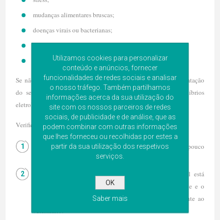
mudanças alimentares bruscas;
doenças virais ou bacterianas;
agudização de doenças renais, hepáticas ou intestinais;
Utilizamos cookies para personalizar
tosse severa.
conteúdo e anúncios, fornecer
funcionalidades de redes sociais e analisar
Se não forem tratados convenientemente podem levar à desidratação
o nosso tráfego. Também partilhamos
do seu animal de estimação e, consequentemente, a desequilíbrios
informações acerca da sua utilização do
eletrolíticos. Neste sentido, é essencial corrigir a desidratação.
site com os nossos parceiros de redes
sociais, de publicidade e de análise, que as
Verifique se o animal está desidratado:
podem combinar com outras informações
que lhes forneceu ou recolhidas por estes a
Puxe a pele do animal na lateral do abdómen ou um pouco
partir da sua utilização dos respetivos
serviços.
abaixo do pescoço.
Se a pele demorar a voltar à posição normal, o animal está
OK
desidratado. Se a pele não voltar, a desidratação é grave e o
animal corre risco de vida, devendo levá-lo urgentemente ao
Saber mais
veterinário.