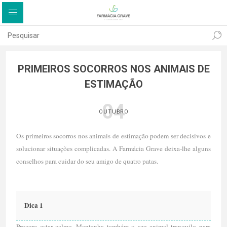
PRIMEIROS SOCORROS NOS ANIMAIS DE
ESTIMAÇÃO
04
OUTUBRO
Os primeiros socorros nos animais de estimação podem ser decisivos e
solucionar situações complicadas. A Farmácia Grave deixa-lhe alguns
conselhos para cuidar do seu amigo de quatro patas.
Dica 1
Procure estar calmo. Mantenha também o seu animal tranquilo para